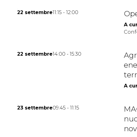
INFO UTILI
Come arrivare
Op
22 settembre
11:15 - 12:00
FAQ
A cur
ORGANIZZA IL TUO SOGGIORNO
Conf
Scopri Vicenza
MEDIA ROOM
Agr
22 settembre
14:00 - 15:30
Per accreditarsi
ene
News e comunicati
Info e contatti
ter
Scarica il Media Kit
A cur
ESPORRE
MA
23 settembre
09:45 - 11:15
Richiedi un preventivo
nuo
nov