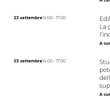
A cur
Edil
23 settembre
14:00 - 17:00
La 
l'i
A cur
Stu
23 settembre
14:00 - 17:00
pote
del
sup
A cur