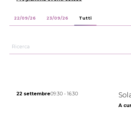
Richiedi un preventivo
Informazioni pratiche espositori
22/09/26
23/09/26
Tutti
Area riservata espositori
VISITARE
Perché visitare
Biglietti, date e orari
Scarica l'App
Informazioni utili visitatori
Area riservata visitatori
CATALOGO
Catalogo Espositori
Sol
22 settembre
09:30 - 16:30
EVENTI
A cur
Topics
Programma 2026