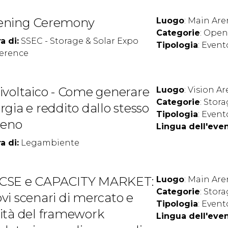
ening Ceremony
Luogo
: Main Are
Categorie
: Ope
a di:
SSEC - Storage & Solar Expo
Tipologia
: Event
erence
ivoltaico - Come generare
Luogo
: Vision Ar
Categorie
: Stor
rgia e reddito dallo stesso
Tipologia
: Event
reno
Lingua dell'eve
a di:
Legambiente
VISITARE
CSE e CAPACITY MARKET:
Luogo
: Main Are
Perché visitare
Categorie
: Stor
vi scenari di mercato e
Tipologia
: Event
ità del framework
Lingua dell'eve