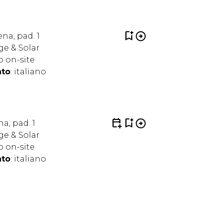
bookmark_add
arrow_circle_right
ena, pad. 1
age & Solar
o on-site
nto
: italiano
calendar_add_on
bookmark_add
arrow_circle_right
na, pad. 1
age & Solar
o on-site
nto
: italiano