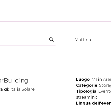
search
Mattina
arBuilding
Luogo
: Main Are
Categorie
: Stor
a di:
Italia Solare
Tipologia
: Event
streaming
Lingua dell'eve