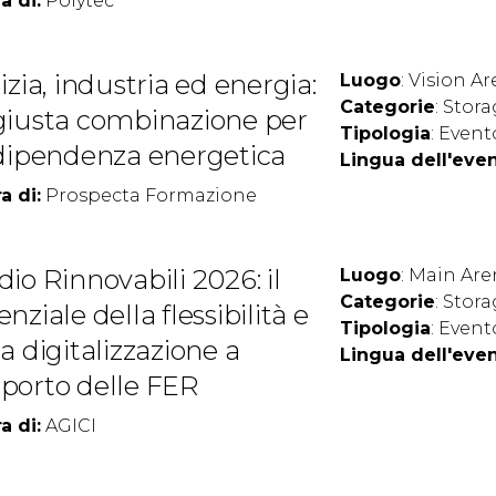
a di:
Polytec
izia, industria ed energia:
Luogo
: Vision Ar
Categorie
: Stor
giusta combinazione per
Tipologia
: Event
ndipendenza energetica
Lingua dell'eve
a di:
Prospecta Formazione
dio Rinnovabili 2026: il
Luogo
: Main Are
Categorie
: Stor
nziale della flessibilità e
Tipologia
: Event
la digitalizzazione a
Lingua dell'eve
porto delle FER
a di:
AGICI