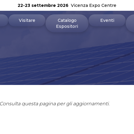
22-23 settembre 2026
Vicenza Expo Centre
Visitare
Catalogo
Eventi
Espositori
un preventivo
Biglietti
Topics
sporre
Perché visitare
Programma 2026
oni pratiche
APP
vata espositori
Area riservata visitatori
. Consulta questa pagina per gli aggiornamenti.