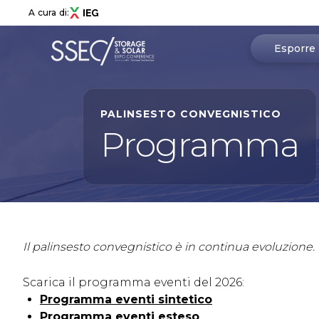
A cura di:
Esporre
Richiedi 
PALINSESTO CONVEGNISTICO
Menù
Programma
Perché e
ABOUT
About SSEC
Informazi
Area espositiva
Area Start-Up
Area riser
Collaborazioni & Partner
Il palinsesto convegnistico è in continua evoluzione
Newsletter
Contatti
Scarica il programma eventi del 2026:
Programma eventi sintetico
ESPORRE
Perché esporre
Programma eventi esteso