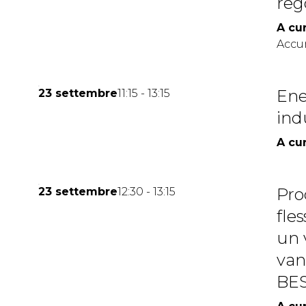
reg
A cur
Accu
Ene
23 settembre
11:15 - 13:15
ind
A cur
Pro
23 settembre
12:30 - 13:15
arrow_circle_rig
CONTATTACI
fle
un 
van
BES