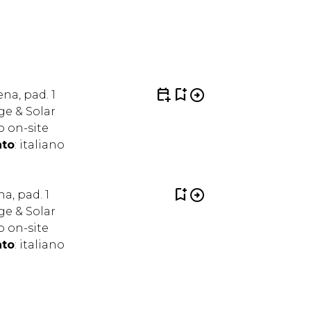
arrow_circle_right
ORGANIZZA IL TUO VIAGGIO
calendar_add_on
bookmark_add
arrow_circle_right
ena, pad. 1
age & Solar
o on-site
nto
: italiano
bookmark_add
arrow_circle_right
na, pad. 1
age & Solar
o on-site
nto
: italiano