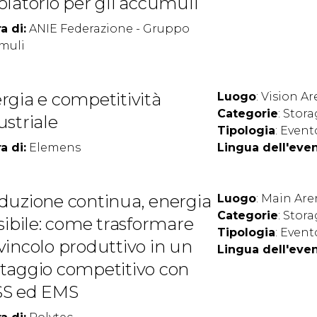
olatorio per gli accumuli
a di:
ANIE Federazione - Gruppo
muli
rgia e competitività
Luogo
: Vision Ar
Categorie
: Stor
ustriale
Tipologia
: Event
arrow_circle_right
SCOPRI DI PIÙ
a di:
Elemens
Lingua dell'eve
duzione continua, energia
Luogo
: Main Are
ht
Categorie
: Stor
ssibile: come trasformare
Tipologia
: Event
vincolo produttivo in un
Lingua dell'eve
taggio competitivo con
S ed EMS