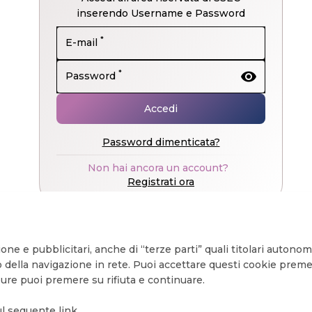
inserendo Username e Password
*
E-mail
visibility
*
Password
Accedi
Password dimenticata?
Non hai ancora un account?
Registrati ora
one e pubblicitari, anche di “terze parti” quali titolari autonomi
o della navigazione in rete. Puoi accettare questi cookie prem
ure puoi premere su rifiuta e continuare.
sul seguente
link
.