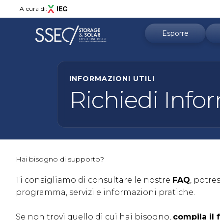
A cura di:
Esporre
Richiedi un preven
INFORMAZIONI UTILI
Menù
Richiedi Info
Perché esporre
ABOUT
About SSEC
Informazioni prati
Area espositiva
Area Start-Up
Area riservata espo
Collaborazioni & Partner
Hai bisogno di supporto?
Newsletter
Ti consigliamo di consultare le nostre
FAQ
, potre
Contatti
programma, servizi e informazioni pratiche.
ESPORRE
Se non trovi quello di cui hai bisogno,
compila il
Perché esporre