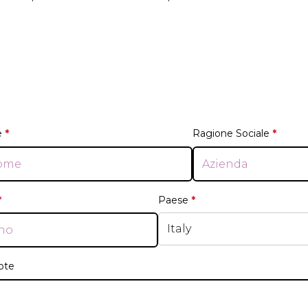
e
*
This question is required.
Ragione Sociale
*
This q
*
This question is required.
Paese
*
This question is requ
ote