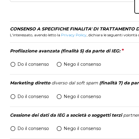
INFO UTILI
Come arrivare
FAQ
CONSENSO A SPECIFICHE FINALITA' DI TRATTAMENTO D
ORGANIZZA IL TUO SOGGIORNO
L'interessato, avendo letto la
Privacy Policy
, dichiara le seguenti volontà 
Scopri Vicenza
MEDIA ROOM
*
This 
Profilazione avanzata (finalità 5) da parte di IEG:
Per accreditarsi
Do il consenso
Nego il consenso
News e comunicati
Info e contatti
Scarica il Media Kit
Marketing diretto
diverso dal soft spam
(finalità 7) da par
Do il consenso
Nego il consenso
ESPORRE
Richiedi un preventivo
Cessione dei dati da IEG a società o soggetti terzi
partner
Do il consenso
Nego il consenso