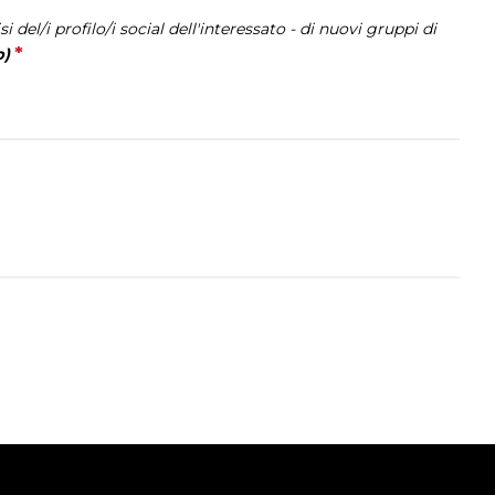
i del/i profilo/i social dell'interessato - di nuovi gruppi di
*
This question is required.
b)
arrow_circle_right
ORGANIZZA IL TUO VIAGGIO