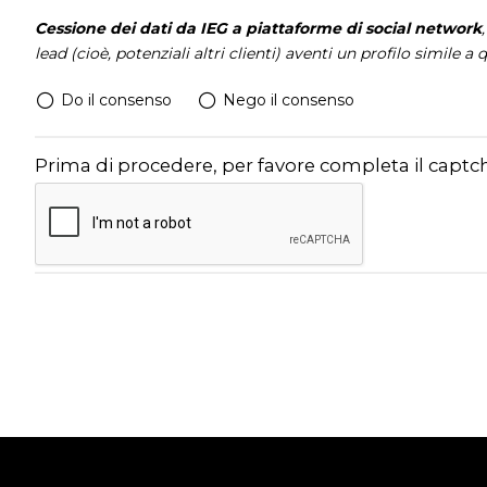
Cessione dei dati da IEG a piattaforme di social network
lead (cioè, potenziali altri clienti) aventi un profilo simile
Do il consenso
Nego il consenso
Prima di procedere, per favore completa il captch
arrow_circle_rig
CONTATTACI