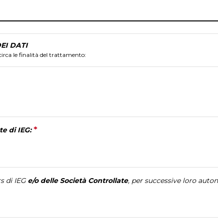
EI DATI
circa le finalità del trattamento:
question is required.
*
This question is required.
te di IEG:
VISITARE
Perché visitare
s di IEG
e/o delle Società Controllate
, per successive loro auto