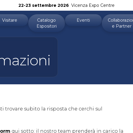
22-23 settembre 2026
Vicenza Expo Centre
Visitare
Catalogo
Eventi
Collaborazio
Espositori
e Partner
tivo
Biglietti
Topics
rmazioni
Perché visitare
Programma 2026
che
APP
sitori
Area riservata visitatori
sti trovare subito la risposta che cerchi sul
 form
qui sotto: il nostro team prenderà in carico la