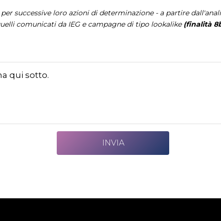
, per successive loro azioni di determinazione - a partire dall'analis
 a quelli comunicati da IEG e campagne di tipo lookalike
(finalità 8
a qui sotto.
ht
arrow_circle_right
SCOPRI DI PIÙ