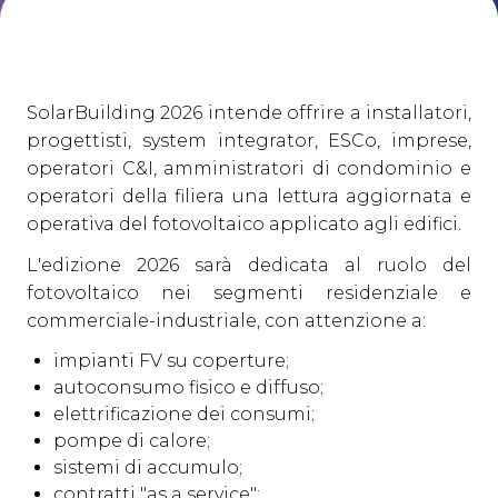
Collaborazioni & Partner
Media Room
arrow_right
SolarBuilding 2026 intende offrire a installatori,
progettisti, system integrator, ESCo, imprese,
ESPORRE
V
operatori C&I, amministratori di condominio e
Richiedi un preventivo
P
operatori della filiera una lettura aggiornata e
operativa del fotovoltaico applicato agli edifici.
L'edizione 2026 sarà dedicata al ruolo del
fotovoltaico nei segmenti residenziale e
commerciale-industriale, con attenzione a:
impianti FV su coperture;
autoconsumo fisico e diffuso;
elettrificazione dei consumi;
pompe di calore;
sistemi di accumulo;
contratti "as a service";