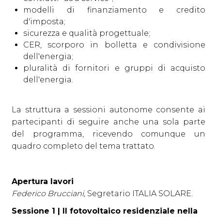
modelli di finanziamento e credito
d'imposta;
sicurezza e qualità progettuale;
CER, scorporo in bolletta e condivisione
arrow_circle_right
CONTATTACI
dell'energia;
pluralità di fornitori e gruppi di acquisto
dell'energia.
S
La struttura a sessioni autonome consente ai
partecipanti di seguire anche una sola parte
person
AREA RISERVATA VISITATORI
del programma, ricevendo comunque un
quadro completo del tema trattato.
IT
EN
A cura di:
Apertura lavori
Federico Brucciani,
Segretario ITALIA SOLARE.
Sessione 1 |
Il fotovoltaico residenziale nella