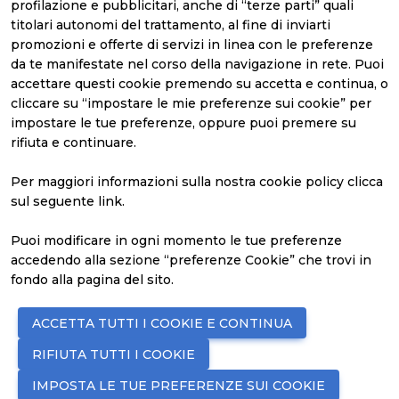
profilazione e pubblicitari, anche di “terze parti” quali
titolari autonomi del trattamento, al fine di inviarti
promozioni e offerte di servizi in linea con le preferenze
ABOUT
ESPORRE
da te manifestate nel corso della navigazione in rete. Puoi
About SSEC
Perché esporre
accettare questi cookie premendo su accetta e continua, o
Settori espositivi
Richiedi un preventivo
Eventi
cliccare su “impostare le mie preferenze sui cookie” per
Area Start-Up
impostare le tue preferenze, oppure puoi premere su
Contatti
rifiuta e continuare.
Faq
VISITARE
ORGANIZZA IL TUO
Per maggiori informazioni sulla nostra cookie policy clicca
Perché visitare
SOGGIORNO
sul seguente
link
.
Richiedi informazioni
Come arrivare
Biglietti, date e orari
Scopri Vicenza
Puoi modificare in ogni momento le tue preferenze
accedendo alla sezione “preferenze Cookie” che trovi in
fondo alla pagina del sito.
© 2026
ITALIAN EXHIBITION GROUP SpA - Via Emilia 155, 47921
ACCETTA TUTTI I COOKIE E CONTINUA
Rimini (Italy) - Registro Imprese Rimini e C.F./P.I. 00139440408 -
Cap. Soc. 52.214.897 i.v. -
Copyright & disclaimer
-
Privacy Policy
-
RIFIUTA TUTTI I COOKIE
Cookie Policy
-
Preferenze Cookie
IMPOSTA LE TUE PREFERENZE SUI COOKIE